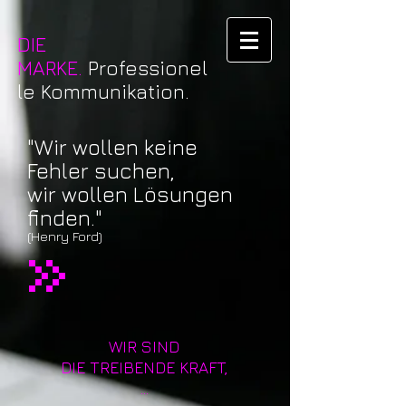
DIE
MARKE.
Professionel
le Kommunikation.
"Wir wollen keine
Fehler suchen,
wir wollen Lösungen
finden."
(Henry Ford)
WIR SIND
DIE TREIBENDE KRAFT,
...