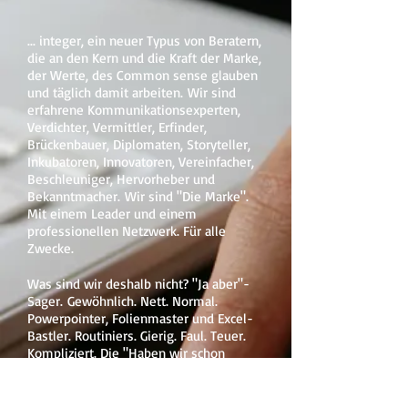
... integer, ein neuer Typus von Beratern,
die an den Kern und die Kraft der Marke,
der Werte, des Common sense glauben
und täglich damit arbeiten. Wir sind
erfahrene Kommunikationsexperten,
Verdichter, Vermittler, Erfinder,
Brückenbauer, Diplomaten, Storyteller,
Inkubatoren, Innovatoren, Vereinfacher,
Beschleuniger, Hervorheber und
Bekanntmacher. Wir sind "Die Marke".
Mit einem Leader und einem
professionellen Netzwerk. Für alle
Zwecke.
Was sind wir deshalb nicht? "Ja aber"-
Sager. Gewöhnlich. Nett. Normal.
Powerpointer, Folienmaster und Excel-
Bastler. Routiniers. Gierig. Faul. Teuer.
Kompliziert. Die "Haben wir schon
immer so gemacht"-Typen. Die
Alleskönner und Besserwisser. Die, die
sich mit dem erstbesten zufrieden